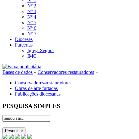
Nº 1
Nº 2
Nº 3
Nº 4
Nº 5
Nº 6
Nº 7
Dioceses
Parcerias
Igreja-Segura
IMC
Bases de dados
»
Conservadores-restauradores
»
Conservadores-restauradores
Obras de arte furtadas
Publicações diocesanas
PESQUISA SIMPLES