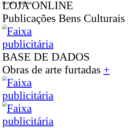
LOJA ONLINE
acesso e notícias
Publicações Bens Culturais
BASE DE DADOS
Obras de arte furtadas
+