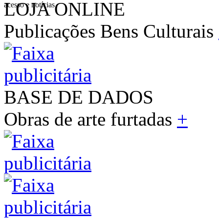
LOJA ONLINE
acesso e notícias
Publicações Bens Culturais
BASE DE DADOS
Obras de arte furtadas
+