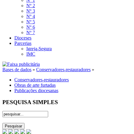
Nº 1
Nº 2
Nº 3
Nº 4
Nº 5
Nº 6
Nº 7
Dioceses
Parcerias
Igreja-Segura
IMC
Bases de dados
»
Conservadores-restauradores
»
Conservadores-restauradores
Obras de arte furtadas
Publicações diocesanas
PESQUISA SIMPLES