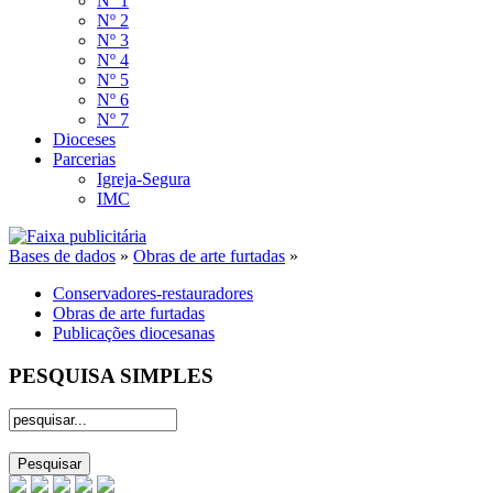
Nº 1
Nº 2
Nº 3
Nº 4
Nº 5
Nº 6
Nº 7
Dioceses
Parcerias
Igreja-Segura
IMC
Bases de dados
»
Obras de arte furtadas
»
Conservadores-restauradores
Obras de arte furtadas
Publicações diocesanas
PESQUISA SIMPLES