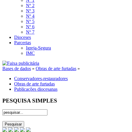
Nº 1
Nº 2
Nº 3
Nº 4
Nº 5
Nº 6
Nº 7
Dioceses
Parcerias
Igreja-Segura
IMC
Bases de dados
»
Obras de arte furtadas
»
Conservadores-restauradores
Obras de arte furtadas
Publicações diocesanas
PESQUISA SIMPLES