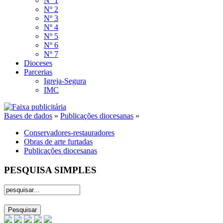
Nº 1
Nº 2
Nº 3
Nº 4
Nº 5
Nº 6
Nº 7
Dioceses
Parcerias
Igreja-Segura
IMC
Bases de dados
»
Publicações diocesanas
»
Conservadores-restauradores
Obras de arte furtadas
Publicações diocesanas
PESQUISA SIMPLES