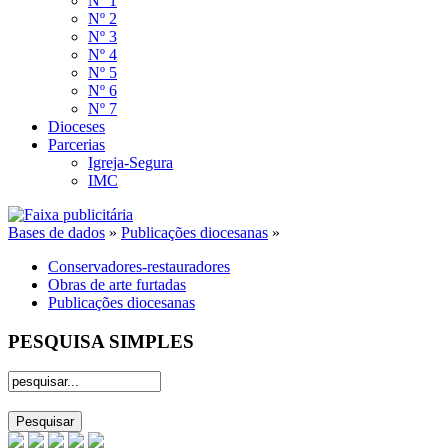
Nº 1
Nº 2
Nº 3
Nº 4
Nº 5
Nº 6
Nº 7
Dioceses
Parcerias
Igreja-Segura
IMC
Bases de dados
»
Publicações diocesanas
»
Conservadores-restauradores
Obras de arte furtadas
Publicações diocesanas
PESQUISA SIMPLES