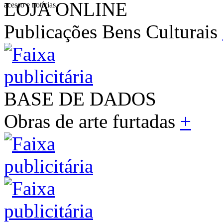
LOJA ONLINE
acesso e notícias
Publicações Bens Culturais
BASE DE DADOS
Obras de arte furtadas
+