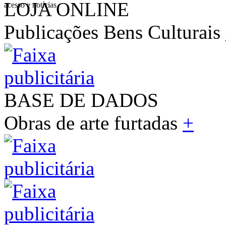
LOJA ONLINE
acesso e notícias
Publicações Bens Culturais
BASE DE DADOS
Obras de arte furtadas
+