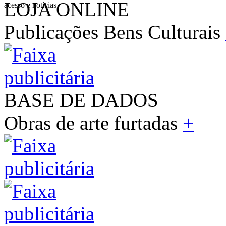
LOJA ONLINE
acesso e notícias
Publicações Bens Culturais
BASE DE DADOS
Obras de arte furtadas
+