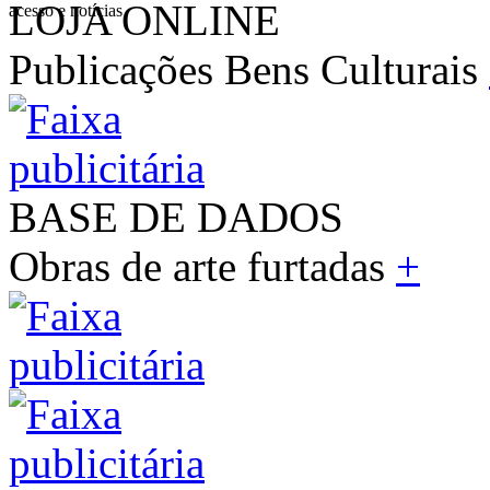
LOJA ONLINE
acesso e notícias
Publicações Bens Culturais
BASE DE DADOS
Obras de arte furtadas
+