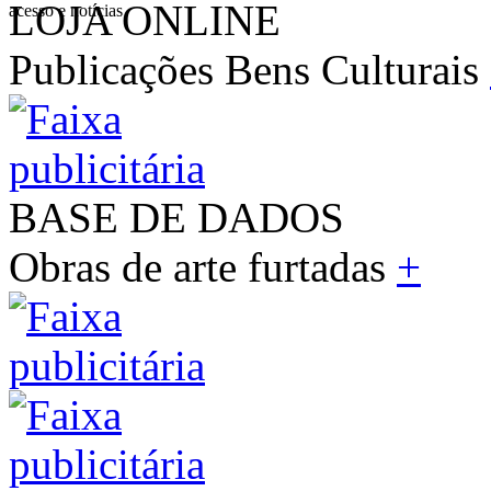
LOJA ONLINE
acesso e notícias
Publicações Bens Culturais
BASE DE DADOS
Obras de arte furtadas
+