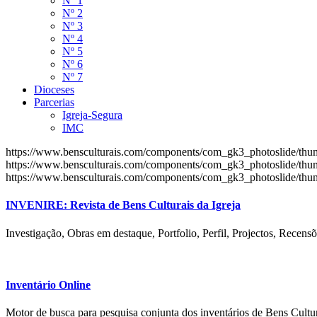
Nº 1
Nº 2
Nº 3
Nº 4
Nº 5
Nº 6
Nº 7
Dioceses
Parcerias
Igreja-Segura
IMC
https://www.bensculturais.com/components/com_gk3_photoslide/th
https://www.bensculturais.com/components/com_gk3_photoslide/th
https://www.bensculturais.com/components/com_gk3_photoslide/th
INVENIRE: Revista de Bens Culturais da Igreja
Investigação, Obras em destaque, Portfolio, Perfil, Projectos, Recensõ
Inventário Online
Motor de busca para pesquisa conjunta dos inventários de Bens Cultur