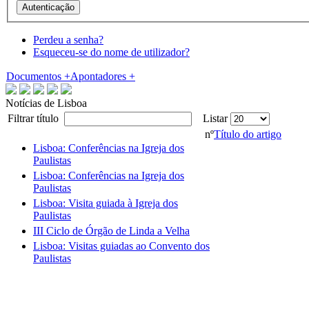
Perdeu a senha?
Esqueceu-se do nome de utilizador?
Documentos
+
Apontadores
+
Notícias de Lisboa
Filtrar título
Listar
nº
Título do artigo
Lisboa: Conferências na Igreja dos
Paulistas
Lisboa: Conferências na Igreja dos
Paulistas
Lisboa: Visita guiada à Igreja dos
Paulistas
III Ciclo de Órgão de Linda a Velha
Lisboa: Visitas guiadas ao Convento dos
Paulistas