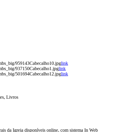
umbs_big/959143Cabecalho10.jpg
link
umbs_big/937150Cabecalho1.jpg
link
umbs_big/501694Cabecalho12.jpg
link
es, Livros
ais da Igreja disponíveis online, com sistema In Web