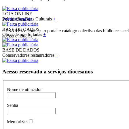
LOJA ONLINE
Publicações Bens Culturais
+
Portal Cesareia
BASE DE DADOS
CESAREIA: conheça o portal e catálogo colectivo das bibliotecas ecles
Obras de arte furtadas
+
acesso e notícias
BASE DE DADOS
Conservadores restauradores
+
Acesso reservado a serviços diocesanos
Nome de utilizador
Senha
Memorizar