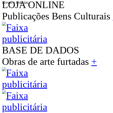
LOJA ONLINE
acesso e notícias
Publicações Bens Culturais
BASE DE DADOS
Obras de arte furtadas
+