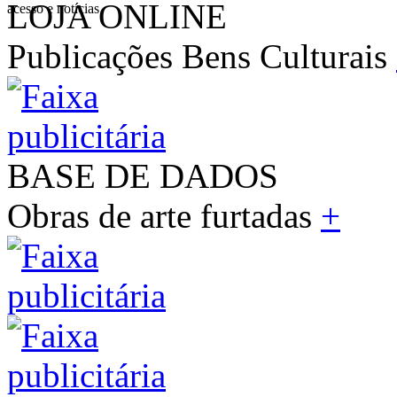
LOJA ONLINE
acesso e notícias
Publicações Bens Culturais
BASE DE DADOS
Obras de arte furtadas
+