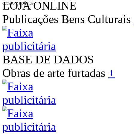
LOJA ONLINE
acesso e notícias
Publicações Bens Culturais
BASE DE DADOS
Obras de arte furtadas
+