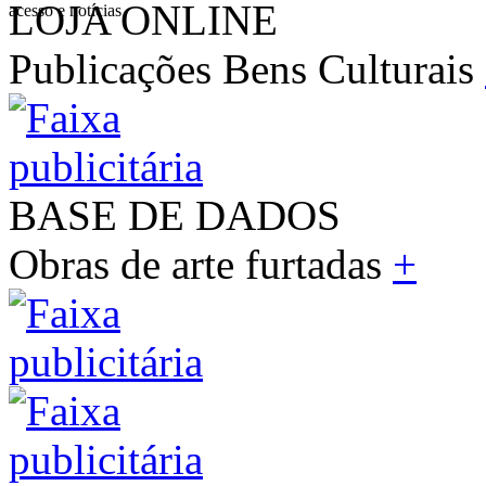
LOJA ONLINE
acesso e notícias
Publicações Bens Culturais
BASE DE DADOS
Obras de arte furtadas
+