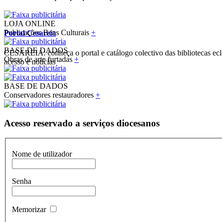
LOJA ONLINE
Publicações Bens Culturais
+
Portal Cesareia
BASE DE DADOS
CESAREIA: conheça o portal e catálogo colectivo das bibliotecas ecles
Obras de arte furtadas
+
acesso e notícias
BASE DE DADOS
Conservadores restauradores
+
Acesso reservado a serviços diocesanos
Nome de utilizador
Senha
Memorizar