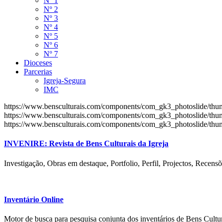
Nº 1
Nº 2
Nº 3
Nº 4
Nº 5
Nº 6
Nº 7
Dioceses
Parcerias
Igreja-Segura
IMC
https://www.bensculturais.com/components/com_gk3_photoslide/th
https://www.bensculturais.com/components/com_gk3_photoslide/th
https://www.bensculturais.com/components/com_gk3_photoslide/th
INVENIRE: Revista de Bens Culturais da Igreja
Investigação, Obras em destaque, Portfolio, Perfil, Projectos, Recensõ
Inventário Online
Motor de busca para pesquisa conjunta dos inventários de Bens Cultur