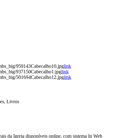
umbs_big/959143Cabecalho10.jpg
link
umbs_big/937150Cabecalho1.jpg
link
umbs_big/501694Cabecalho12.jpg
link
es, Livros
ais da Igreja disponíveis online, com sistema In Web