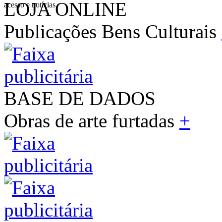
LOJA ONLINE
acesso e notícias
Publicações Bens Culturais
BASE DE DADOS
Obras de arte furtadas
+