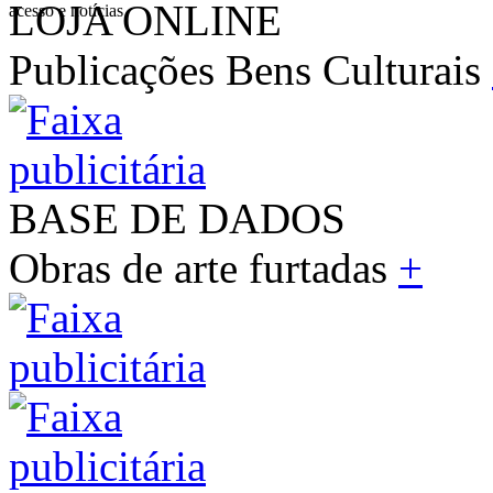
LOJA ONLINE
acesso e notícias
Publicações Bens Culturais
BASE DE DADOS
Obras de arte furtadas
+