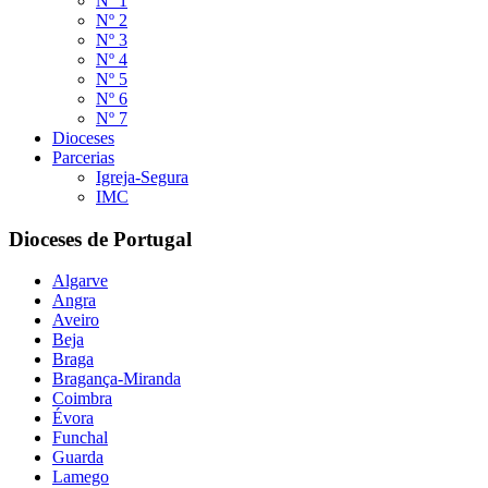
Nº 1
Nº 2
Nº 3
Nº 4
Nº 5
Nº 6
Nº 7
Dioceses
Parcerias
Igreja-Segura
IMC
Dioceses de Portugal
Algarve
Angra
Aveiro
Beja
Braga
Bragança-Miranda
Coimbra
Évora
Funchal
Guarda
Lamego